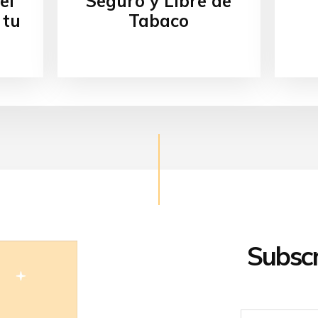
el
Seguro y Libre de
 tu
Tabaco
Subscr