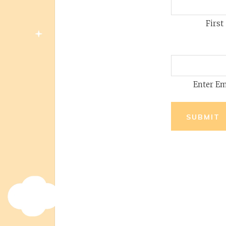
First
Enter Em
SUBMIT