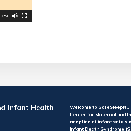
00:54
nd Infant Health
Welcome to SafeSleepNC.o
Center for Maternal and In
adoption of infant safe sl
Infant Death Syndrome (SI