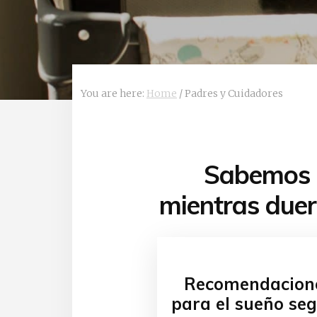
You are here:
Home
/
Padres y Cuidadores
Sabemos q
mientras duer
Recomendacion
para el sueño se