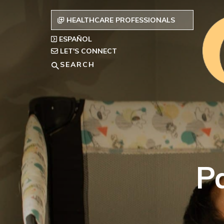
Skip
to
HEALTHCARE PROFESSIONALS
content
ESPAÑOL
LET'S CONNECT
Search
P