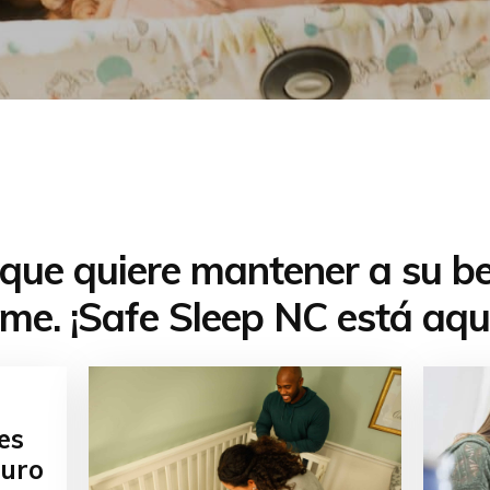
ue quiere mantener a su b
me. ¡Safe Sleep NC está aqu
es
guro