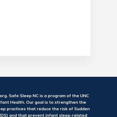
rg. Safe Sleep NC is a program of the UNC
fant Health. Our goal is to strengthen the
eep practices that reduce the risk of Sudden
DS) and that prevent infant sleep-related